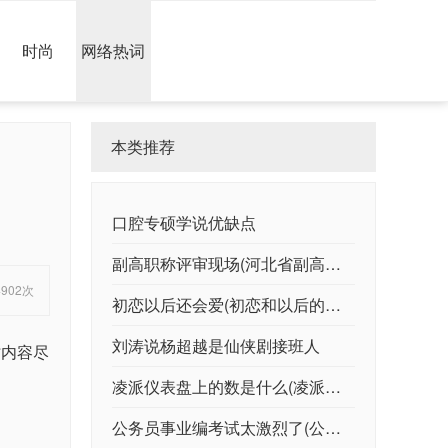
时尚
网络热词
本类推荐
口腔专硕学说优缺点
副高职称评审现场(河北省副高职称评审条件2020)
4902次
初恋以后还会爱(初恋和以后的感觉不一样)
刘涛说杨超越是仙侠剧接班人
时内容尽
凌派仪表盘上的数是什么(凌派仪表盘显示公里数)
公务员事业编考试太激烈了(公务员事业编考试信息在哪查)